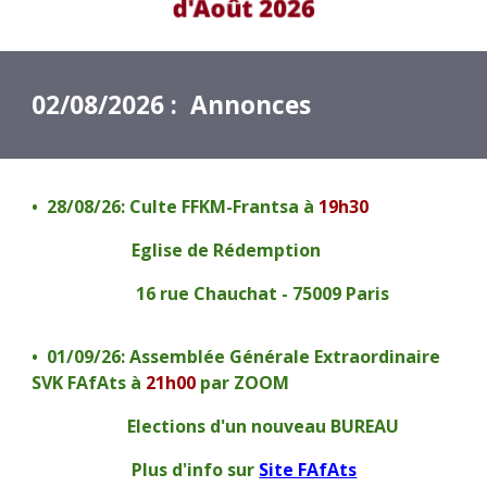
02
/0
8
/2026 : Annonces
•⁠ ⁠
28
/0
8
/26:
Culte FFKM-Frantsa à
19h30
Eglise de Rédemption
16 rue Chauchat - 75009 Paris
•⁠ ⁠
01
/
09
/26:
Assemblée Générale Extraordinaire
SVK FAfAts à
21h00
par ZOOM
Elections d'un nouveau BUREAU
Plus d'info sur
Site FAfAts