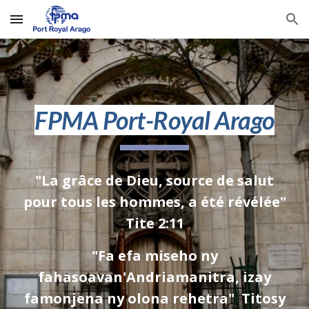
Skip to main content
Skip to navigation
FPMA Port-Royal Arago
"
La grâce de Dieu, source de salut
pour tous les hommes, a été révélée
"
Tite 2:11
"Fa efa miseho ny
fahasoavan'Andriamanitra, izay
famonjena ny olona rehetra" Titosy