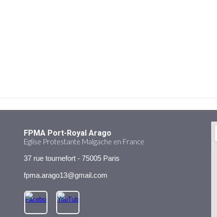
FPMA Port-Royal Arago
Eglise Protestante Malgache en France
37 rue tournefort - 75005 Paris
fpma.arago13
@gmail.com