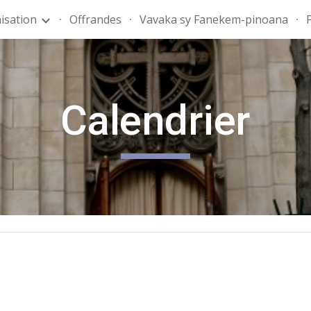
isation
Offrandes
Vavaka sy Fanekem-pinoana
ip to main content
Skip to navigat
Calendrier