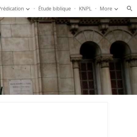
Prédication
Étude biblique
KNPL
More
ion